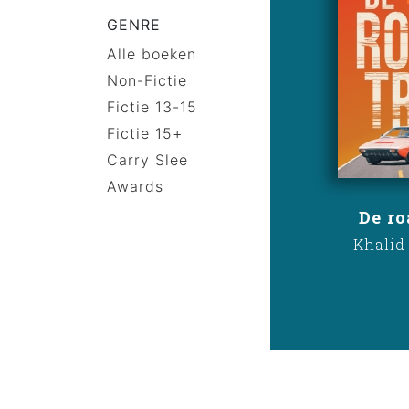
GENRE
Alle boeken
Non-Fictie
Fictie 13-15
Fictie 15+
Carry Slee
Awards
De ro
Khalid