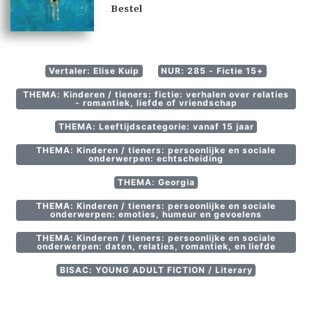
Bestel
Vertaler: Elise Kuip
NUR: 285 - Fictie 15+
THEMA: Kinderen / tieners: fictie: verhalen over relaties
- romantiek, liefde of vriendschap
THEMA: Leeftijdscategorie: vanaf 15 jaar
THEMA: Kinderen / tieners: persoonlijke en sociale
onderwerpen: echtscheiding
THEMA: Georgia
THEMA: Kinderen / tieners: persoonlijke en sociale
onderwerpen: emoties, humeur en gevoelens
THEMA: Kinderen / tieners: persoonlijke en sociale
onderwerpen: daten, relaties, romantiek, en liefde
BISAC: YOUNG ADULT FICTION / Literary