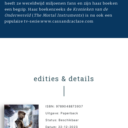
heeft ze wereldwijd miljoenen fans en zijn haar boeken
een begrip. Haar boekenreeks de
Kronieken van de
Onderwereld
(
The Mortal Instruments
) is nu ook een
populaire tv-serie.www.cassandraclare.com
edities & details
ISBN: 9789048873937
Uitgave: Paperback
Status: Beschikbaar
Datum: 22-12-2023