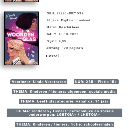
ISBN: 9789048871032
Uitgave: Digitale download
Status: Beschikbaar
Datum: 18-10-2023
Prijs: € 4,99
Omvang: 320 pagina's
Bestel
Voorlezer: Linda Verstraten
NUR: 285 - Fictie 15+
THEMA: Kinderen / tieners: algemeen: sociale media
THEMA: Leeftijdscategorie: vanaf ca. 14 jaar
THEMA: Kinderen / tieners: persoonlijke en sociale
onderwerpen: LGBTQIA+ / LHBTQIA+
THEMA: Kinderen / tieners: fictie: schoolverhalen