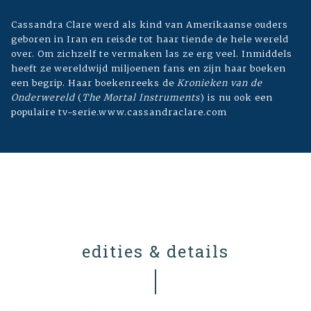
Cassandra Clare werd als kind van Amerikaanse ouders
geboren in Iran en reisde tot haar tiende de hele wereld
over. Om zichzelf te vermaken las ze erg veel. Inmiddels
heeft ze wereldwijd miljoenen fans en zijn haar boeken
een begrip. Haar boekenreeks de
Kronieken van de
Onderwereld
(
The Mortal Instruments
) is nu ook een
populaire tv-serie.www.cassandraclare.com
edities & details