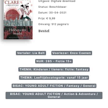
Uitgave: Digitale download
Status: Beschikbaar
Datum: 30-04-2021
Prijs: € 9,99
Omvang: 512 pagina's
Bestel
Vertaler: Lia Belt
Voorlezer: Enzo Coenen
NUR: 285 - Fictie 15+
THEMA: Kinderen / tieners: fictie: fantasy
THEMA: Leeftijdscategorie: vanaf 15 jaar
BISAC: YOUNG ADULT FICTION / Fantasy / General
BISAC: YOUNG ADULT FICTION / Action & Adventure /
General