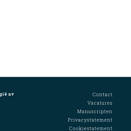
gië nv
Contact
Vacatures
Manuscripten
Privacystatement
Cookiestatement