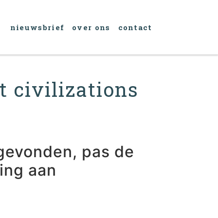
nieuwsbrief
over ons
contact
t civilizations
gevonden, pas de
ring aan