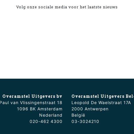
Volg onze sociale media voor het laatste nieuws
Overamstel Uitgevers bv
Overamstel Uitgevers Bel
Paul van Vlissingenstraat 18
Leopold De Waelstraat 17A
1096 BK Amsterdam
2000 Antwerpen
Nederland
België
020-462 4300
03-3024210